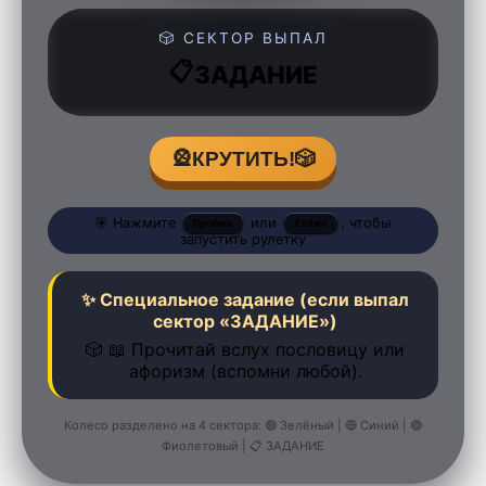
🎲 СЕКТОР ВЫПАЛ
📋
ЗАДАНИЕ
🎡
КРУТИТЬ!
🎲
🎯 Нажмите
или
, чтобы
Пробел
Enter
запустить рулетку
✨ Специальное задание (если выпал
сектор «ЗАДАНИЕ»)
🎲 📖 Прочитай вслух пословицу или
афоризм (вспомни любой).
Колесо разделено на 4 сектора: 🟢 Зелёный | 🔵 Синий | 🟣
Фиолетовый | 📋 ЗАДАНИЕ